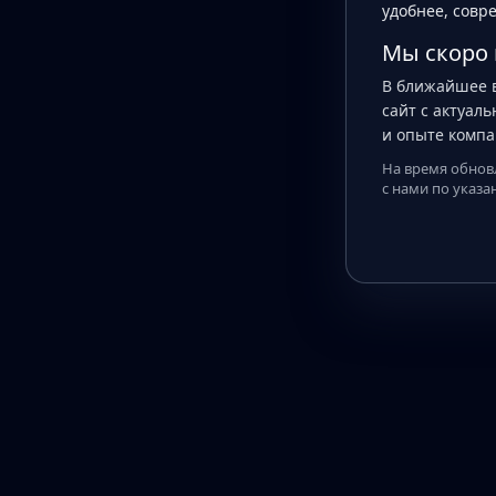
удобнее, совр
Мы скоро
В ближайшее 
сайт с актуал
и опыте компа
На время обнов
с нами по указ