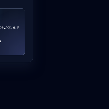
еулок, д. 8,
u