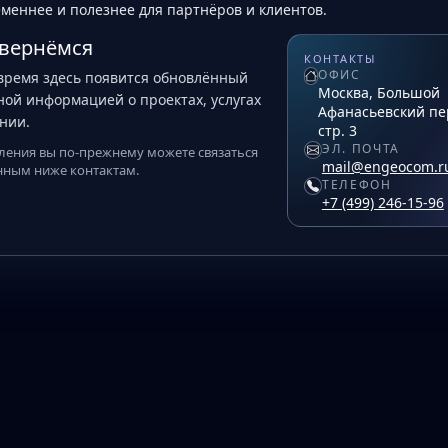
еменнее и полезнее для партнёров и клиентов.
 вернёмся
КОНТАКТЫ
ОФИС
время здесь появится обновлённый
Москва, Большой
ьной информацией о проектах, услугах
Афанасьевский пер
нии.
стр. 3
ЭЛ. ПОЧТА
ления вы по‑прежнему можете связаться
mail@engeocom.r
анным ниже контактам.
ТЕЛЕФОН
+7 (499) 246‑15‑96